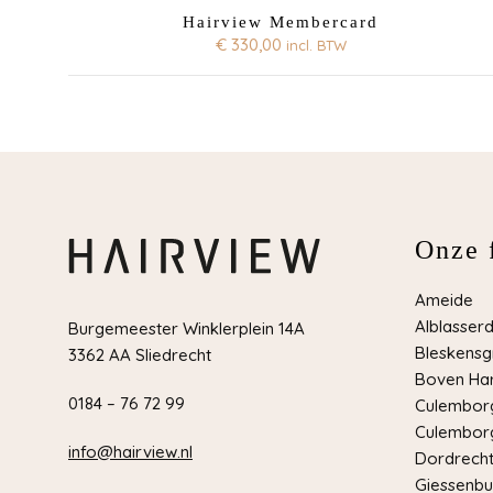
Hairview Membercard
€
330,00
incl. BTW
Onze f
Ameide
Alblasser
Burgemeester Winklerplein 14A
Bleskensg
3362 AA Sliedrecht
Boven Har
0184 – 76 72 99
Culemborg
Culemborg
info@hairview.nl
Dordrech
Giessenbu