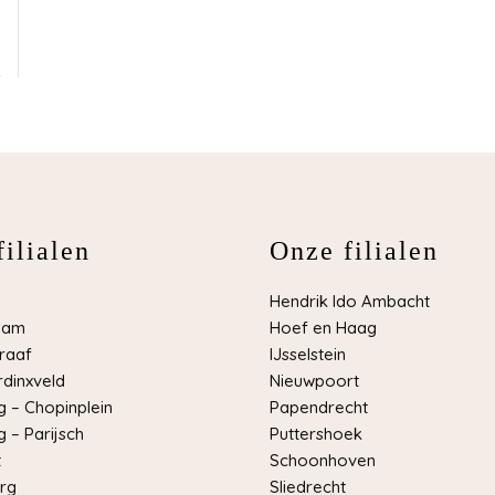
ilialen
Onze filialen
Hendrik Ido Ambacht
dam
Hoef en Haag
raaf
IJsselstein
dinxveld
Nieuwpoort
 – Chopinplein
Papendrecht
 – Parijsch
Puttershoek
t
Schoonhoven
rg
Sliedrecht