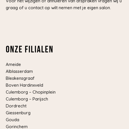
Voor het wijzigen of annuleren van afspraken vragen wij u
graag of u contact op wilt nemen met je eigen salon.
Onze filialen
Ameide
Alblasserdam
Bleskensgraaf
Boven Hardinxveld
Culemborg – Chopinplein
Culemborg – Parijsch
Dordrecht
Giessenburg
Gouda
Gorinchem