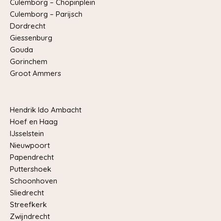
Culemborg – Chopinplein
Culemborg – Parijsch
Dordrecht
Giessenburg
Gouda
Gorinchem
Groot Ammers
Hendrik Ido Ambacht
Hoef en Haag
IJsselstein
Nieuwpoort
Papendrecht
Puttershoek
Schoonhoven
Sliedrecht
Streefkerk
Zwijndrecht