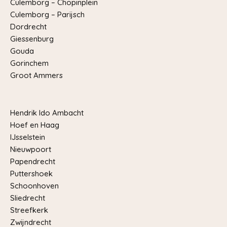
Culemborg – Chopinplein
Culemborg – Parijsch
Dordrecht
Giessenburg
Gouda
Gorinchem
Groot Ammers
Hendrik Ido Ambacht
Hoef en Haag
IJsselstein
Nieuwpoort
Papendrecht
Puttershoek
Schoonhoven
Sliedrecht
Streefkerk
Zwijndrecht