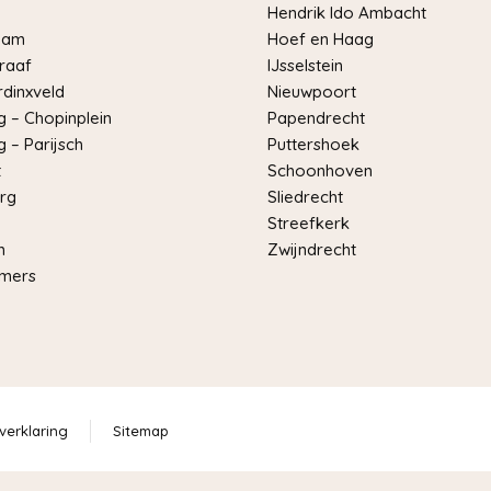
Hendrik Ido Ambacht
dam
Hoef en Haag
raaf
IJsselstein
dinxveld
Nieuwpoort
 – Chopinplein
Papendrecht
 – Parijsch
Puttershoek
t
Schoonhoven
rg
Sliedrecht
Streefkerk
m
Zwijndrecht
mers
verklaring
Sitemap