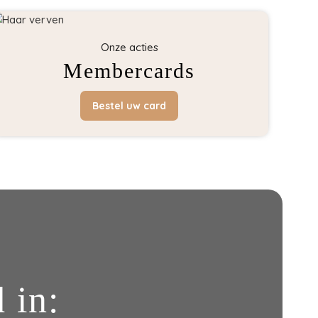
Onze acties
Membercards
Bestel uw card
 in: