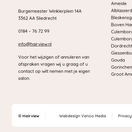
Ameide
Alblasser
Burgemeester Winklerplein 14A
Bleskensg
3362 AA Sliedrecht
Boven Har
0184 – 76 72 99
Culemborg
Culemborg
info@hairview.nl
Dordrech
Giessenbu
Voor het wijzigen of annuleren van
Gouda
afspraken vragen wij u graag of u
Gorinche
contact op wilt nemen met je eigen
Groot Am
salon.
©
Hairview
Webdesign Vanoo Media
Privacy