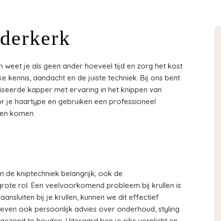
dderkerk
an weet je als geen ander hoeveel tijd en zorg het kost
 kennis, aandacht en de juiste techniek. Bij ons bent
liseerde kapper met ervaring in het knippen van
oor je haartype en gebruiken een professioneel
aten komen.
een de kniptechniek belangrijk; ook de
rote rol. Een veelvoorkomend probleem bij krullen is
ansluiten bij je krullen, kunnen we dit effectief
 geven ook persoonlijk advies over onderhoud, styling
 gezond te houden. Uiteraard ben je niks verplicht en