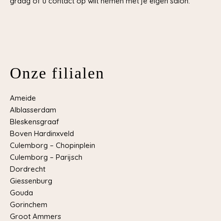
graag of u contact op wilt nemen met je eigen salon.
Onze filialen
Ameide
Alblasserdam
Bleskensgraaf
Boven Hardinxveld
Culemborg – Chopinplein
Culemborg – Parijsch
Dordrecht
Giessenburg
Gouda
Gorinchem
Groot Ammers