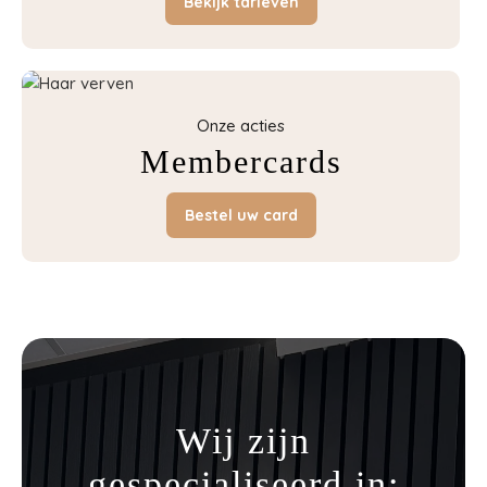
Bekijk tarieven
Onze acties
Membercards
Bestel uw card
Wij zijn
gespecialiseerd in: