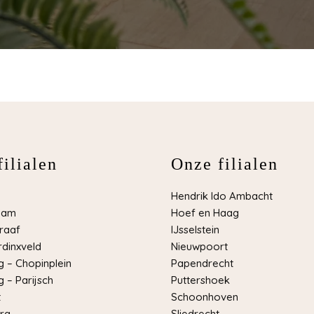
ilialen
Onze filialen
Hendrik Ido Ambacht
dam
Hoef en Haag
raaf
IJsselstein
dinxveld
Nieuwpoort
 – Chopinplein
Papendrecht
 – Parijsch
Puttershoek
t
Schoonhoven
rg
Sliedrecht