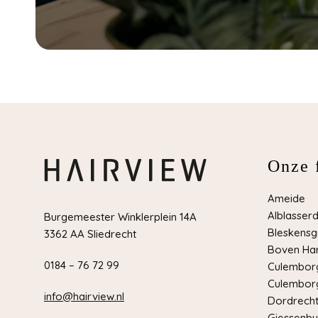
Onze f
Ameide
Alblasser
Burgemeester Winklerplein 14A
Bleskensg
3362 AA Sliedrecht
Boven Har
0184 – 76 72 99
Culemborg
Culemborg
info@hairview.nl
Dordrech
Giessenbu