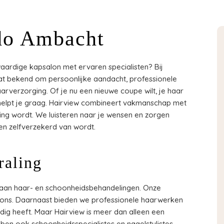
do Ambacht
ardige kapsalon met ervaren specialisten? Bij
aat bekend om persoonlijke aandacht, professionele
arverzorging. Of je nu een nieuwe coupe wilt, je haar
am helpt je graag. Hairview combineert vakmanschap met
ing wordt. We luisteren naar je wensen en zorgen
 en zelfverzekerd van wordt.
raling
d aan haar- en schoonheidsbehandelingen. Onze
ensions. Daarnaast bieden we professionele haarwerken
odig heeft. Maar Hairview is meer dan alleen een
en ook schoonheidsspecialistes en nagelstylistes,