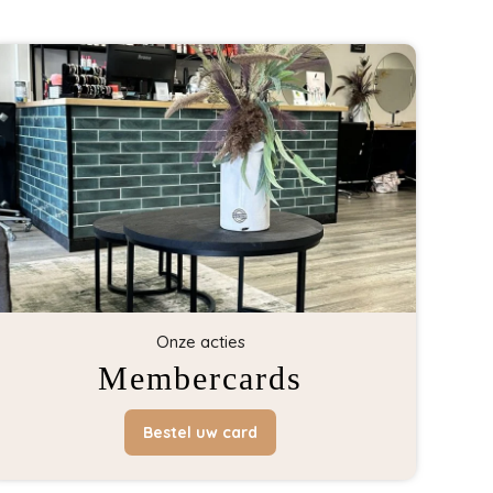
Onze acties
Membercards
Bestel uw card