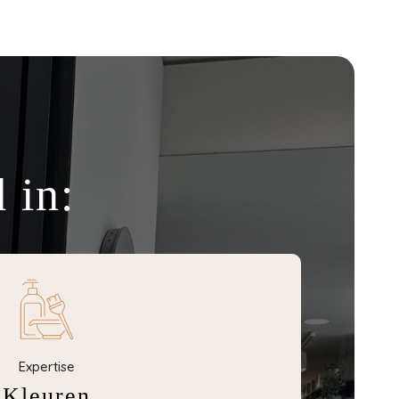
 in:
Expertise
Kleuren