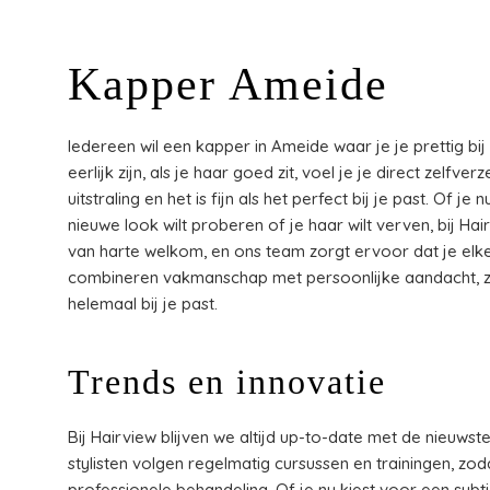
Kapper Ameide
Iedereen wil een kapper in Ameide waar je je prettig bij 
eerlijk zijn, als je haar goed zit, voel je je direct zelfv
uitstraling en het is fijn als het perfect bij je past. Of j
nieuwe look wilt proberen of je haar wilt verven, bij Ha
van harte welkom, en ons team zorgt ervoor dat je elke
combineren vakmanschap met persoonlijke aandacht, zod
helemaal bij je past.
Trends en innovatie
Bij Hairview blijven we altijd up-to-date met de nieuws
stylisten volgen regelmatig cursussen en trainingen, zo
professionele behandeling. Of je nu kiest voor een subti