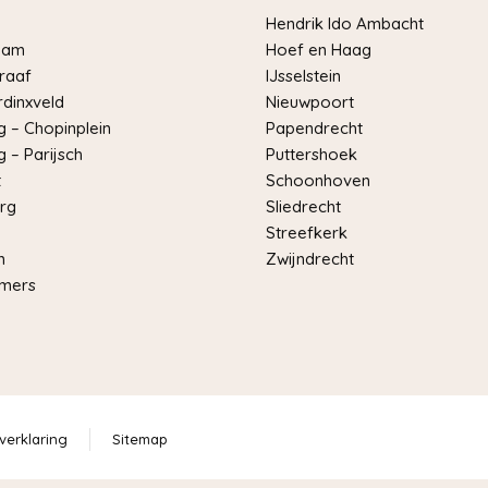
Hendrik Ido Ambacht
dam
Hoef en Haag
raaf
IJsselstein
dinxveld
Nieuwpoort
 – Chopinplein
Papendrecht
 – Parijsch
Puttershoek
t
Schoonhoven
rg
Sliedrecht
Streefkerk
m
Zwijndrecht
mers
verklaring
Sitemap