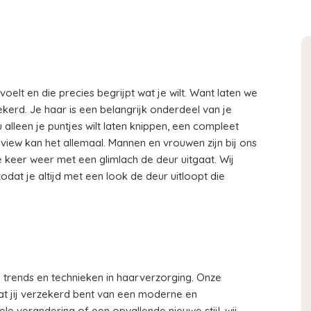
voelt en die precies begrijpt wat je wilt. Want laten we
erzekerd. Je haar is een belangrijk onderdeel van je
e nu alleen je puntjes wilt laten knippen, een compleet
irview kan het allemaal. Mannen en vrouwen zijn bij ons
 keer weer met een glimlach de deur uitgaat. Wij
at je altijd met een look de deur uitloopt die
te trends en technieken in haarverzorging. Onze
dat jij verzekerd bent van een moderne en
ele verandering of een opvallende nieuwe stijl, wij