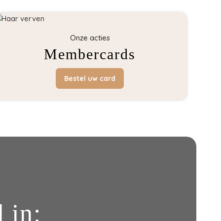
Onze acties
Membercards
Bestel uw card
 in: