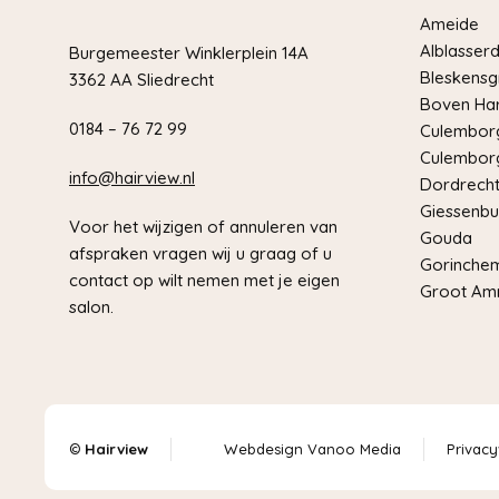
Ameide
Alblasser
Burgemeester Winklerplein 14A
Bleskensg
3362 AA Sliedrecht
Boven Har
0184 – 76 72 99
Culemborg
Culemborg
info@hairview.nl
Dordrech
Giessenbu
Voor het wijzigen of annuleren van
Gouda
afspraken vragen wij u graag of u
Gorinche
contact op wilt nemen met je eigen
Groot Am
salon.
©
Hairview
Webdesign Vanoo Media
Privacy