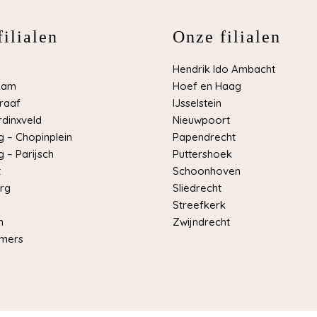
ilialen
Onze filialen
Hendrik Ido Ambacht
dam
Hoef en Haag
raaf
IJsselstein
dinxveld
Nieuwpoort
 – Chopinplein
Papendrecht
 – Parijsch
Puttershoek
t
Schoonhoven
rg
Sliedrecht
Streefkerk
m
Zwijndrecht
mers