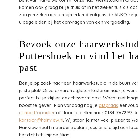
komen ook graag bij je thuis of in het ziekenhuis als da
zorgverzekeraars en zijn erkend volgens de ANKO-rege
u begeleiden bij het aanvragen van een vergoeding.
Bezoek onze haarwerkstud
Puttershoek en vind het ha
past
Ben je op zoek naar een haarwerkstudio in de buurt va
juiste plek! Onze ervaren stylisten luisteren naar je we
perfect bij je stijl en gezichtsvorm past. Wacht niet la
boost te geven. Plan vandaag nog je
afspraak
eenvoudi
contactformulier
of door te bellen naar 0184-767299. J
kantoor@hairview.nl
. Wij staan je met veel plezier te 
Hairview heeft meerdere salons, dus er is altijd een loca
het dichtstbijzijnde filiaal.