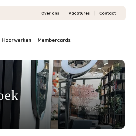
Over ons
Vacatures
Contact
Haarwerken
Membercards
oek