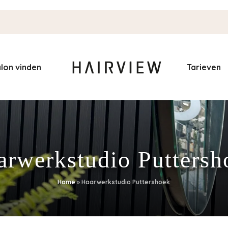
lon vinden
Tarieven
arwerkstudio Puttersh
Home
»
Haarwerkstudio Puttershoek