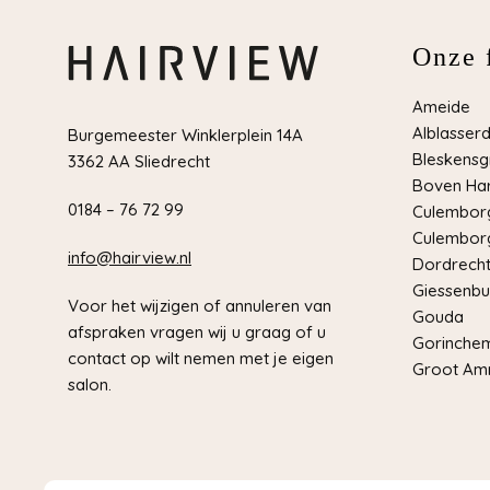
Onze f
Ameide
Alblasser
Burgemeester Winklerplein 14A
Bleskensg
3362 AA Sliedrecht
Boven Har
0184 – 76 72 99
Culemborg
Culemborg
info@hairview.nl
Dordrech
Giessenbu
Voor het wijzigen of annuleren van
Gouda
afspraken vragen wij u graag of u
Gorinche
contact op wilt nemen met je eigen
Groot Am
salon.