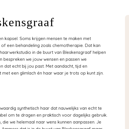
skensgraaf
 een kapsel. Soms krijgen mensen te maken met
g of een behandeling zoals chemotherapie. Dat kan
 haarwerkstudio in de buurt van Bleskensgraaf helpen
en bespreken we jouw wensen en passen we
 dat echt bij jou past. Met aandacht, tijd en
met een glimlach én haar waar je trots op kunt zijn.
waardig synthetisch haar dat nauwelijks van echt te
tabel om te dragen en praktisch voor dagelijks gebruik.
jlen, die we helemaal naar wens kunnen aanpassen. Je
-Ammers dat is in de buurt van Bleskensgraaf maar