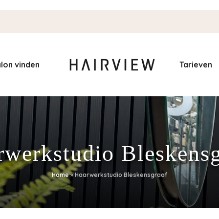
lon vinden
Tarieven
rwerkstudio Bleskensg
Home
»
Haarwerkstudio Bleskensgraaf