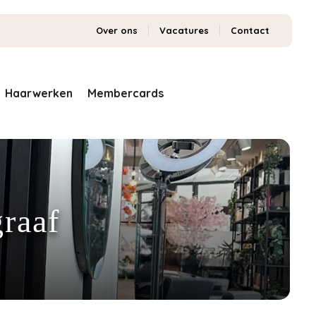
Over ons
Vacatures
Contact
Haarwerken
Membercards
raaf