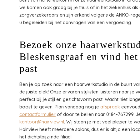
we komen ook graag bij je thuis of in het ziekenhuis als
zorgverzekeraars en zijn erkend volgens de ANKO-rege
u begeleiden bij het aanvragen van een vergoeding.
Bezoek onze haarwerkstud
Bleskensgraaf en vind het 
past
Ben je op zoek naar een haarwerkstudio in de buurt va
de juiste plek! Onze ervaren stylisten luisteren naar je
perfect bij je stijl en gezichtsvorm past. Wacht niet la
boost te geven. Plan vandaag nog je
afspraak
eenvoudi
contactformulier
of door te bellen naar 0184-767299. J
kantoor@hairview.nl
. Wij staan je met veel plezier te 
Hairview heeft meerdere salons, dus er is altijd een loca
het dichtstbijzijnde filiaal.