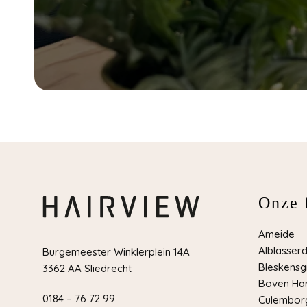
Onze f
Ameide
Alblasser
Burgemeester Winklerplein 14A
Bleskensg
3362 AA Sliedrecht
Boven Har
0184 – 76 72 99
Culemborg