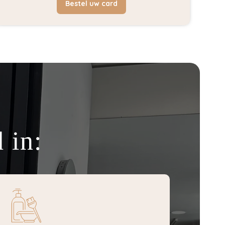
Bestel uw card
 in: