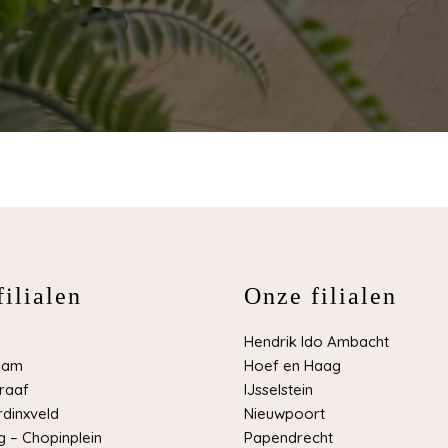
ilialen
Onze filialen
Hendrik Ido Ambacht
dam
Hoef en Haag
raaf
IJsselstein
dinxveld
Nieuwpoort
 – Chopinplein
Papendrecht