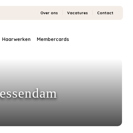
Over ons
Vacatures
Contact
Haarwerken
Membercards
iessendam