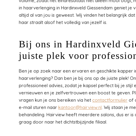
volume, zodat het eindresultaat niet alleen mooi oogt,
in haarverlenging in Hardinxveld Giessendam geniet je v
altijd al van jou is geweest. Wij vinden het belangrijk da
haar straalt alsof het volledig van jezelf is.
Bij ons in Hardinxveld Gi
juiste plek voor professio
Ben je op zoek naar een ervaren en geschikte kapper in
haarverlenging? Dan ben je bij ons op de juiste plek! O
professioneel advies, zodat je kapsel perfect bij je stij
vernieuwen en je zelfvertrouwen een boost te geven. 
vragen kun je ons bereiken via het
contactformulier
of 
e-mail sturen naar
kantoor@hairview.nl
. Wij staan je m
behandeling. Hairview heeft meerdere salons, dus er is al
graag door naar het dichtstbijzijnde filiaal.