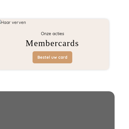
Onze acties
Membercards
Bestel uw card