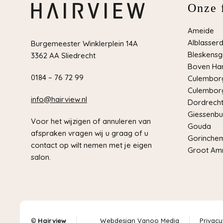
Onze f
Ameide
Alblasser
Burgemeester Winklerplein 14A
Bleskensg
3362 AA Sliedrecht
Boven Har
0184 – 76 72 99
Culemborg
Culemborg
info@hairview.nl
Dordrech
Giessenbu
Voor het wijzigen of annuleren van
Gouda
afspraken vragen wij u graag of u
Gorinche
contact op wilt nemen met je eigen
Groot Am
salon.
©
Hairview
Webdesign Vanoo Media
Privacy