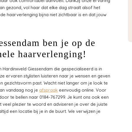
 maar ook comfortabel aanvoelt. Dankzij onze ervaring
an gezond, vol haar dat elke dag straalt alsof het
t de haarverlenging bijna niet zichtbaar is en dat jouw
essendam ben je op de
nele haarverlenging!
 Hardinxveld Giessendam die gespecialiseerd is in
nze ervaren stylisten luisteren naar je wensen en geven
l en gezichtsvorm past. Wacht niet langer om je look te
Plan vandaag nog je
afspraak
eenvoudig online. Voor
door te bellen naar 0184-767299. Je kunt ons ook een
et veel plezier te woord en adviseren je over de juiste
tijd een locatie bij je in de buurt. We verwijzen je