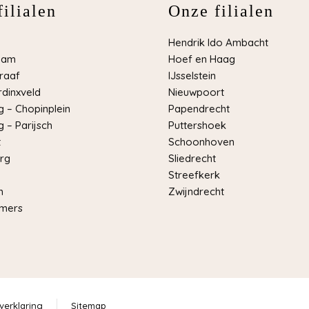
ilialen
Onze filialen
Hendrik Ido Ambacht
dam
Hoef en Haag
raaf
IJsselstein
dinxveld
Nieuwpoort
 – Chopinplein
Papendrecht
 – Parijsch
Puttershoek
t
Schoonhoven
rg
Sliedrecht
Streefkerk
m
Zwijndrecht
mers
verklaring
Sitemap