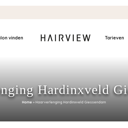
lon vinden
Tarieven
enging Hardinxveld G
Home
»
Haarverlenging Hardinxveld Giessendam