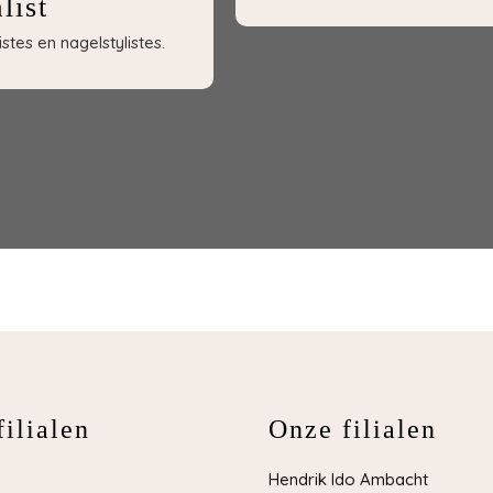
list
tes en nagelstylistes.
ilialen
Onze filialen
Hendrik Ido Ambacht