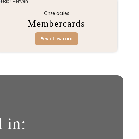
Onze acties
Membercards
Bestel uw card
 in: