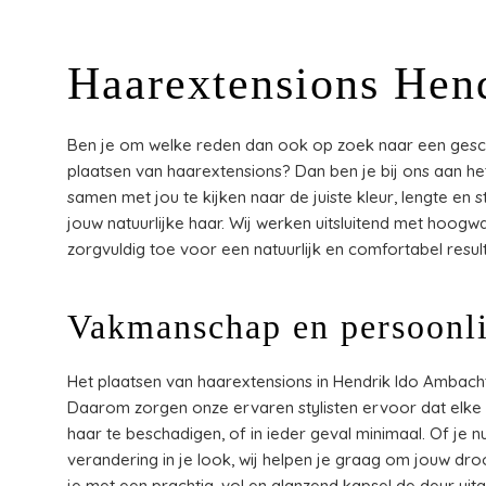
Haarextensions Hen
Ben je om welke reden dan ook op zoek naar een gesch
plaatsen van haarextensions? Dan ben je bij ons aan het
samen met jou te kijken naar de juiste kleur, lengte en s
jouw natuurlijke haar. Wij werken uitsluitend met hoog
zorgvuldig toe voor een natuurlijk en comfortabel resulta
Vakmanschap en persoonli
Het plaatsen van haarextensions in Hendrik Ido Ambac
Daarom zorgen onze ervaren stylisten ervoor dat elke 
haar te beschadigen, of in ieder geval minimaal. Of je n
verandering in je look, wij helpen je graag om jouw d
je met een prachtig, vol en glanzend kapsel de deur uitg