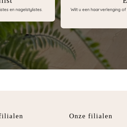
list
E
tes en nagelstylistes.
Wilt u een haarverlenging 
ilialen
Onze filialen