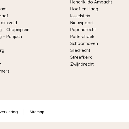
Hendrik Ido Ambacht
dam
Hoef en Haag
raaf
IJsselstein
dinxveld
Nieuwpoort
 – Chopinplein
Papendrecht
 – Parijsch
Puttershoek
t
Schoonhoven
rg
Sliedrecht
Streefkerk
m
Zwijndrecht
mers
verklaring
Sitemap