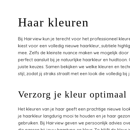
Haar kleuren
Bij Hairview kun je terecht voor het professioneel kleuren
kiest voor een volledig nieuwe haarkleur, subtiele highl
mee. Zelfs de kleinste nuance maken we mogelijk door h
perfect aansluit bij je natuurlijke haarkleur en huidtoon
juiste keuzes. Samen bekijken we welke kleuren en tech
stijl, zodat jij straks straalt met een look die volledig bij 
Verzorg je kleur optimaal
Het kleuren van je haar geeft een prachtige nieuwe look
je haarkleur langdurig mooi te houden en je haar gezond
gebruiken. Bij Hairview geven we persoonlijk advies o
die passen bij jouw haartype en kleur. Zo blijft de kleur