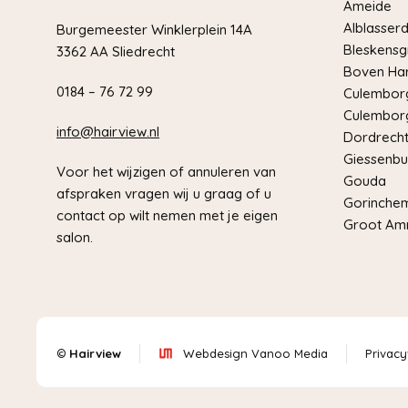
Ameide
Alblasser
Burgemeester Winklerplein 14A
Bleskensg
3362 AA Sliedrecht
Boven Har
0184 – 76 72 99
Culemborg
Culemborg
info@hairview.nl
Dordrech
Giessenbu
Voor het wijzigen of annuleren van
Gouda
afspraken vragen wij u graag of u
Gorinche
contact op wilt nemen met je eigen
Groot Am
salon.
©
Hairview
Webdesign Vanoo Media
Privacy