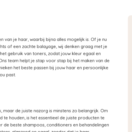
 van je haar, waarbij bijna alles mogelijk is. Of je nu
ights of een zachte balayage, wij denken graag met je
et gebruik van toners, zodat jouw kleur egaal en
. Ons team helpt je stap voor stap bij het maken van de
nieken het beste passen bij jouw haar en persoonlijke
jou past.
, maar de juiste nazorg is minstens zo belangrijk. Om
 te houden, is het essentieel de juiste producten te
ver de beste shampoos, conditioners en behandelingen
 intens, glanzend en egaal, zonder dat je haar