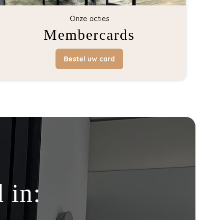
Onze acties
Membercards
Bestel uw card
 in: