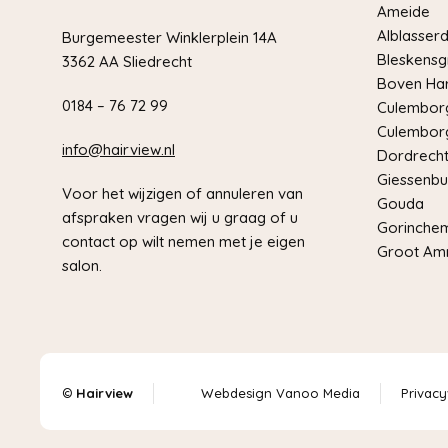
Ameide
Alblasser
Burgemeester Winklerplein 14A
Bleskensg
3362 AA Sliedrecht
Boven Har
0184 – 76 72 99
Culemborg
Culemborg
info@hairview.nl
Dordrech
Giessenbu
Voor het wijzigen of annuleren van
Gouda
afspraken vragen wij u graag of u
Gorinche
contact op wilt nemen met je eigen
Groot Am
salon.
©
Hairview
Webdesign Vanoo Media
Privacy