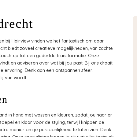
drecht
n bij Hairview vinden we het fantastisch om daar
cht biedt zoveel creatieve mogelijkheden, van zachte
touch-up tot een gedurfde transformatie. Onze
vindt en adviseren over wat bij jou past. Bij ons draait
de ervaring. Denk aan een ontspannen sfeer,
ij van wordt.
en
hand in hand met wassen en kleuren, zodat jou haar er
oepel en klaar voor de styling, terwijl knippen de
extra manier om je persoonlijkheid te laten zien. Denk
uring. Onze specialisten leggen je uit wat elke techniek