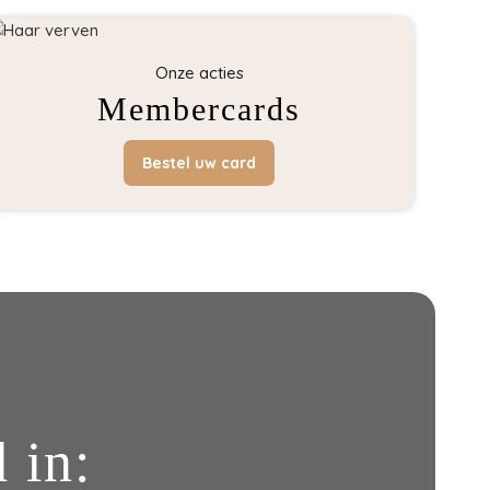
Onze acties
Membercards
Bestel uw card
 in: