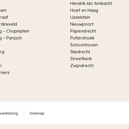
Hendrik Ido Ambacht
dam
Hoef en Haag
raaf
IJsselstein
dinxveld
Nieuwpoort
 – Chopinplein
Papendrecht
 – Parijsch
Puttershoek
t
Schoonhoven
rg
Sliedrecht
Streefkerk
m
Zwijndrecht
mers
verklaring
Sitemap